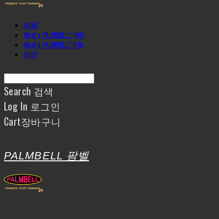
HOME
What's PALMBELL? (KR)
What's PALMBELL? (EN)
SHOP
Search
검색
Log In
로그인
Cart
장바구니
PALMBELL 팜벨